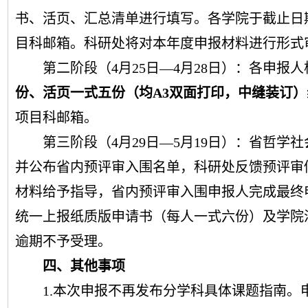
书
、
活页
、
汇总清单
进行填写。各学院于截止日
目科邮箱。
科研处
将对本年度申报材料进行
形式
第二阶段（
4月
25
日
—4月
28
日）：各申报人
份、活页一式
五
份（均
A3
双面
打印，中缝装订）
项目科邮箱。
第三阶段（
4月
29
日
—
5
月
19
日）：省哲学社
并公布省内预评审入围名单
，
科研处反馈预评审
材料给予指导，
省内预评审入围
申报人
完成最终
统一上报纸质版申请书（每人一式六份）及学院
逾期不予受理。
四、其他事项
1.本次申报不
再发布分学科具体课题指南。